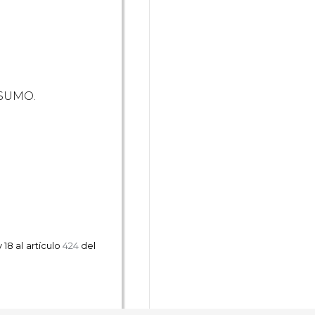
NSUMO.
 18 al artículo
424
del