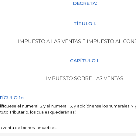
DECRETA:
TÍTULO I.
IMPUESTO A LAS VENTAS E IMPUESTO AL CO
CAPÍTULO I.
IMPUESTO SOBRE LAS VENTAS.
TÍCULO 1o.
fíquese el numeral 12 y el numeral 13, y adiciónense los numerales 17 y
tuto Tributario, los cuales quedarán así:
La venta de bienes inmuebles.