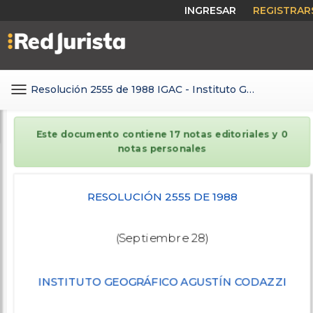
INGRESAR
REGISTRAR
Toggle
Resolución 2555 de 1988 IGAC - Instituto Geográfico Agustín Codazzi
Contáctanos
navigation
Ventajas
Este documento contiene 17 notas editoriales y 0
notas personales
Cómo funciona
Opiniones
RESOLUCIÓN 2555 DE 1988
Planes
(Septiembre 28)
INSTITUTO GEOGRÁFICO AGUSTÍN CODAZZI