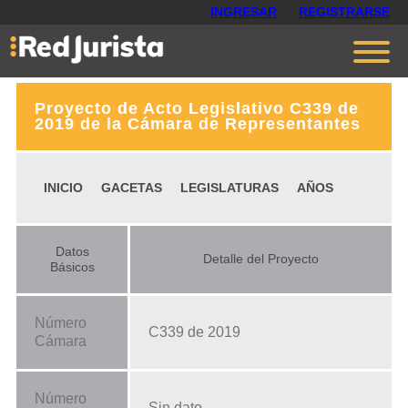
INGRESAR
REGISTRARSE
Proyecto de Acto Legislativo C339 de
Contáctanos
2019 de la Cámara de Representantes
Ventajas
INICIO
GACETAS
LEGISLATURAS
AÑOS
Cómo funciona
Opiniones
Datos
Detalle del Proyecto
Planes
Básicos
Número
C339 de 2019
Cámara
Número
Sin dato