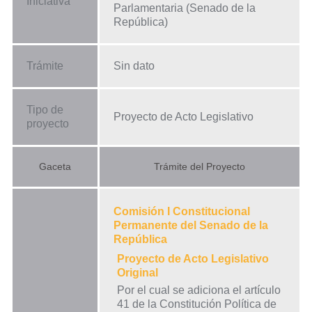
Iniciativa
Parlamentaria (Senado de la
República)
Trámite
Sin dato
Tipo de
Proyecto de Acto Legislativo
proyecto
Gaceta
Trámite del Proyecto
Comisión I Constitucional
Permanente del Senado de la
República
Proyecto de Acto Legislativo
Original
Por el cual se adiciona el artículo
41 de la Constitución Política de