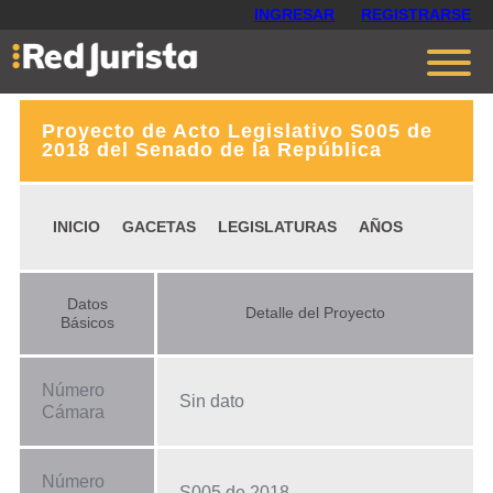
INGRESAR
REGISTRARSE
Proyecto de Acto Legislativo S005 de
Contáctanos
2018 del Senado de la República
Ventajas
INICIO
GACETAS
LEGISLATURAS
AÑOS
Cómo funciona
Opiniones
Datos
Detalle del Proyecto
Planes
Básicos
Número
Sin dato
Cámara
Número
S005 de 2018