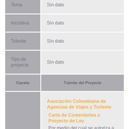
Tema
Sin dato
Iniciativa
Sin dato
Trámite
Sin dato
Tipo de
Sin dato
proyecto
Gaceta
Trámite del Proyecto
Asociación Colombiana de
Agencias de Viajes y Turismo
Carta de Comentarios a
Proyecto de Ley
Por medio del cual se autoriza a