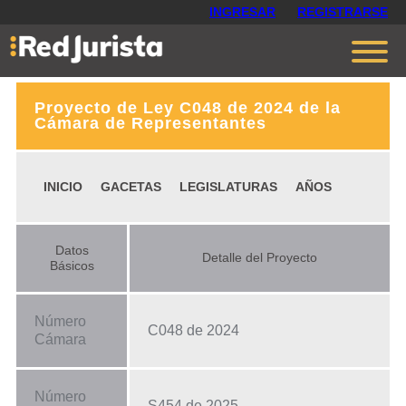
INGRESAR
REGISTRARSE
Proyecto de Ley C048 de 2024 de la
Contáctanos
Cámara de Representantes
Ventajas
INICIO
GACETAS
LEGISLATURAS
AÑOS
Cómo funciona
Opiniones
Datos
Detalle del Proyecto
Planes
Básicos
Número
C048 de 2024
Cámara
Número
S454 de 2025