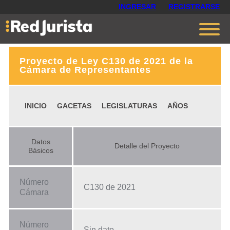
INGRESAR
REGISTRARSE
Proyecto de Ley C130 de 2021 de la
Contáctanos
Cámara de Representantes
Ventajas
INICIO
GACETAS
LEGISLATURAS
AÑOS
Cómo funciona
Opiniones
Datos
Detalle del Proyecto
Planes
Básicos
Número
C130 de 2021
Cámara
Número
Sin dato