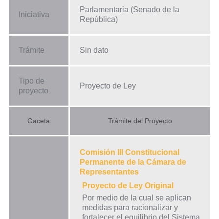
Parlamentaria (Senado de la
Iniciativa
República)
Trámite
Sin dato
Tipo de
Proyecto de Ley
proyecto
Gaceta
Trámite del Proyecto
Comisión III Constitucional
Permanente de la Cámara de
Representantes
Proyecto de Ley Original
Por medio de la cual se aplican
medidas para racionalizar y
fortalecer el equilibrio del Sistema