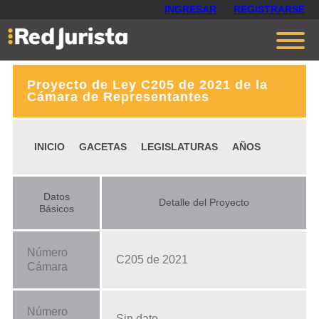
INGRESAR
REGISTRARSE
Proyecto de Ley C205 de 2021 de la
Contáctanos
Cámara de Representantes
Ventajas
INICIO
GACETAS
LEGISLATURAS
AÑOS
Cómo funciona
Opiniones
Datos
Detalle del Proyecto
Planes
Básicos
Número
C205 de 2021
Cámara
Número
Sin dato