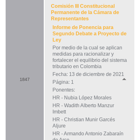
Comisión III Constitucional
Permanente de la Cámara de
Representantes
Informe de Ponencia para
Segundo Debate a Proyecto de
Ley
Por medio de la cual se aplican
medidas para racionalizar y
fortalecer el equilibrio del sistema
tributario en Colombia
Fecha: 13 de diciembre de 2021
1847
Página: 1
Ponentes:
HR - Nubia López Morales
HR - Wadith Alberto Manzur
Imbett
HR - Christian Munir Garcés
Aljure
HR - Armando Antonio Zabaraín
de Arce