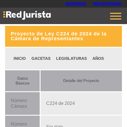
INGRESAR
REGISTRARSE
Proyecto de Ley C224 de 2024 de la
Contáctanos
Cámara de Representantes
Ventajas
INICIO
GACETAS
LEGISLATURAS
AÑOS
Cómo funciona
Opiniones
Datos
Detalle del Proyecto
Planes
Básicos
Número
C224 de 2024
Cámara
Número
Sin dato