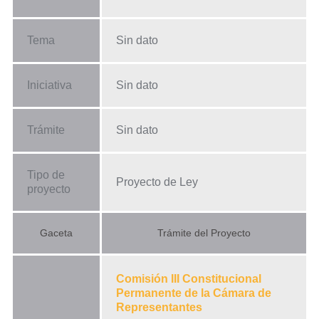
Tema
Sin dato
Iniciativa
Sin dato
Trámite
Sin dato
Tipo de
Proyecto de Ley
proyecto
Gaceta
Trámite del Proyecto
Comisión III Constitucional
Permanente de la Cámara de
Representantes