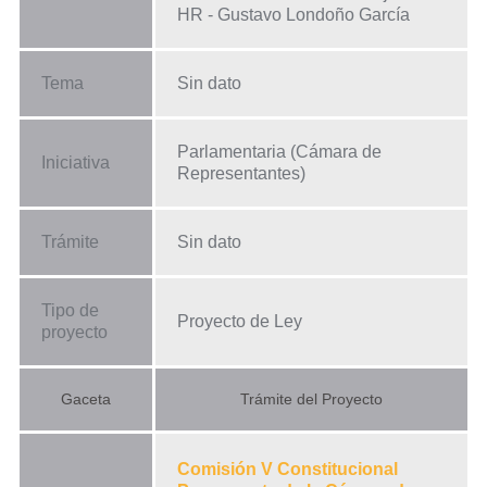
HR - Gustavo Londoño García
Tema
Sin dato
Parlamentaria (Cámara de
Iniciativa
Representantes)
Trámite
Sin dato
Tipo de
Proyecto de Ley
proyecto
Gaceta
Trámite del Proyecto
Comisión V Constitucional