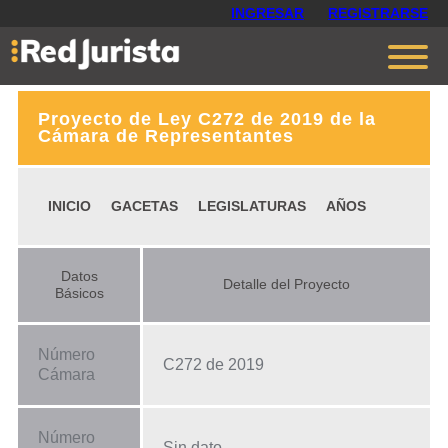
INGRESAR
REGISTRARSE
Proyecto de Ley C272 de 2019 de la
Contáctanos
Cámara de Representantes
Ventajas
INICIO
GACETAS
LEGISLATURAS
AÑOS
Cómo funciona
Opiniones
Datos
Detalle del Proyecto
Planes
Básicos
Número
C272 de 2019
Cámara
Número
Sin dato