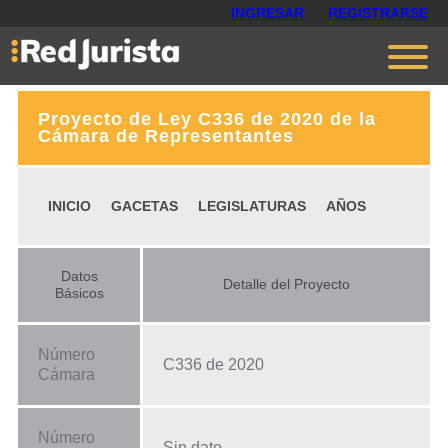
INGRESAR
REGISTRARSE
Proyecto de Ley C336 de 2020 de la
Contáctanos
Cámara de Representantes
Ventajas
INICIO
GACETAS
LEGISLATURAS
AÑOS
Cómo funciona
Opiniones
Datos
Detalle del Proyecto
Planes
Básicos
Número
C336 de 2020
Cámara
Número
Sin dato