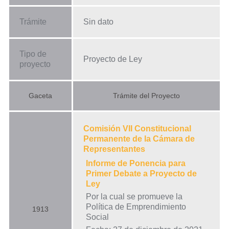
Trámite
Sin dato
Tipo de
Proyecto de Ley
proyecto
Gaceta
Trámite del Proyecto
Comisión VII Constitucional
Permanente de la Cámara de
Representantes
Informe de Ponencia para
Primer Debate a Proyecto de
Ley
Por la cual se promueve la
Política de Emprendimiento
1913
Social