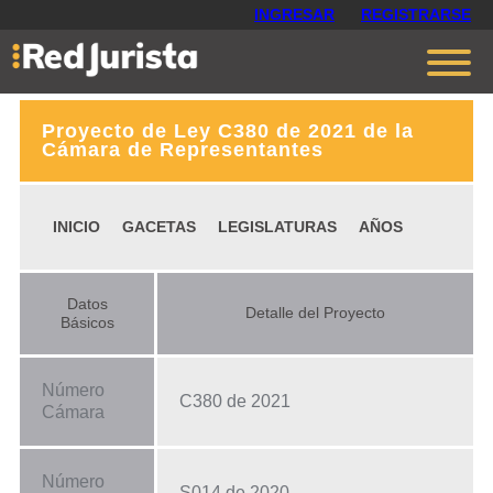
INGRESAR
REGISTRARSE
Proyecto de Ley C380 de 2021 de la
Contáctanos
Cámara de Representantes
Ventajas
INICIO
GACETAS
LEGISLATURAS
AÑOS
Cómo funciona
Opiniones
Datos
Detalle del Proyecto
Planes
Básicos
Número
C380 de 2021
Cámara
Número
S014 de 2020