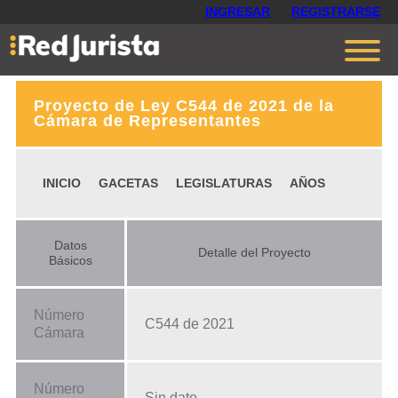
INGRESAR
REGISTRARSE
Proyecto de Ley C544 de 2021 de la
Contáctanos
Cámara de Representantes
Ventajas
INICIO
GACETAS
LEGISLATURAS
AÑOS
Cómo funciona
Opiniones
Datos
Detalle del Proyecto
Planes
Básicos
Número
C544 de 2021
Cámara
Número
Sin dato