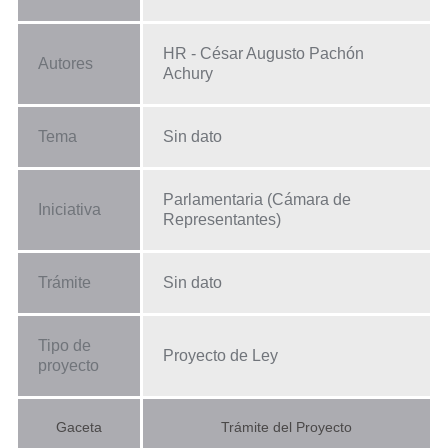
HR - César Augusto Pachón
Autores
Achury
Tema
Sin dato
Parlamentaria (Cámara de
Iniciativa
Representantes)
Trámite
Sin dato
Tipo de
Proyecto de Ley
proyecto
Gaceta
Trámite del Proyecto