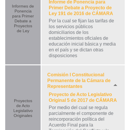
Informe de Ponencia para
Informes de
Primer Debate a Proyecto de
Ponencia
Ley 191 de 2016 de CÁMARA
para Primer
Por la cual se fijan las tarifas de
Debate a
Proyectos
los servicios públicos
de Ley
domiciliarios de los
establecimientos oficiales de
educación inicial básica y media
en el país y se dictan otras
disposiciones
Comisión I Constitucional
Permanente de la Cámara de
Representantes
Proyecto de Acto Legislativo
Original 5 de 2017 de CÁMARA
Proyectos
de Acto
Por medio del cual se regula
Legislativo
parcialmente el componente de
Originales
reincorporación política del
Acuerdo Final para la