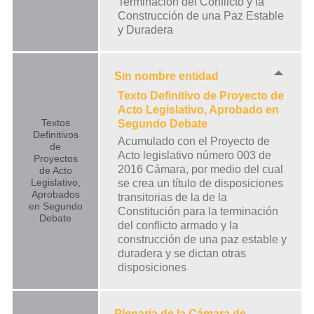
Terminación del Conflicto y la
Construcción de una Paz Estable
y Duradera
Sin nombre entidad
Texto Definitivo de Proyecto de
Acto Legislativo, Aprobado en
Textos
Segundo Debate
Definitivos
Acumulado con el Proyecto de
de
Acto legislativo número 003 de
Proyectos
2016 Cámara, por medio del cual
de Acto
Legislativo,
se crea un título de disposiciones
Aprobados
transitorias de la de la
en Segundo
Constitución para la terminación
Debate
del conflicto armado y la
construcción de una paz estable y
duradera y se dictan otras
disposiciones
Plenaria de la Cámara de