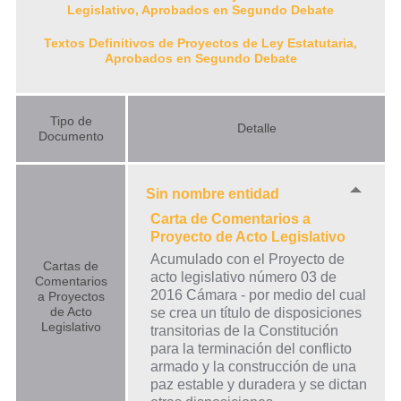
Legislativo, Aprobados en Segundo Debate
Textos Definitivos de Proyectos de Ley Estatutaria,
Aprobados en Segundo Debate
Tipo de
Detalle
Documento
Sin nombre entidad
Carta de Comentarios a
Proyecto de Acto Legislativo
Acumulado con el Proyecto de
Cartas de
acto legislativo número 03 de
Comentarios
2016 Cámara - por medio del cual
a Proyectos
de Acto
se crea un título de disposiciones
Legislativo
transitorias de la Constitución
para la terminación del conflicto
armado y la construcción de una
paz estable y duradera y se dictan