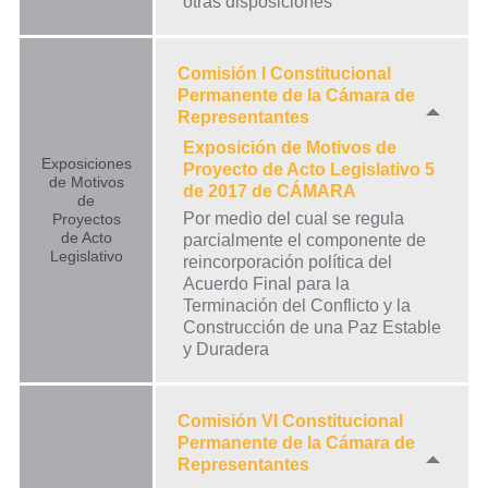
otras disposiciones
Comisión I Constitucional
Permanente de la Cámara de
Representantes
Exposición de Motivos de
Exposiciones
Proyecto de Acto Legislativo 5
de Motivos
de 2017 de CÁMARA
de
Por medio del cual se regula
Proyectos
de Acto
parcialmente el componente de
Legislativo
reincorporación política del
Acuerdo Final para la
Terminación del Conflicto y la
Construcción de una Paz Estable
y Duradera
Comisión VI Constitucional
Permanente de la Cámara de
Representantes