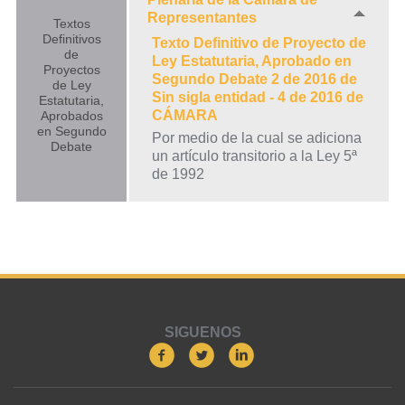
Representantes
Textos
Definitivos
Texto Definitivo de Proyecto de
de
Ley Estatutaria, Aprobado en
Proyectos
Segundo Debate 2 de 2016 de
de Ley
Sin sigla entidad - 4 de 2016 de
Estatutaria,
CÁMARA
Aprobados
en Segundo
Por medio de la cual se adiciona
Debate
un artículo transitorio a la Ley 5ª
de 1992
SIGUENOS