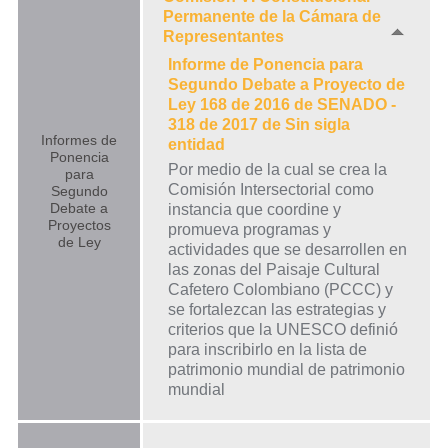
Permanente de la Cámara de
Representantes
Informe de Ponencia para
Segundo Debate a Proyecto de
Ley 168 de 2016 de SENADO -
318 de 2017 de Sin sigla
Informes de
entidad
Ponencia
Por medio de la cual se crea la
para
Comisión Intersectorial como
Segundo
Debate a
instancia que coordine y
Proyectos
promueva programas y
de Ley
actividades que se desarrollen en
las zonas del Paisaje Cultural
Cafetero Colombiano (PCCC) y
se fortalezcan las estrategias y
criterios que la UNESCO definió
para inscribirlo en la lista de
patrimonio mundial de patrimonio
mundial