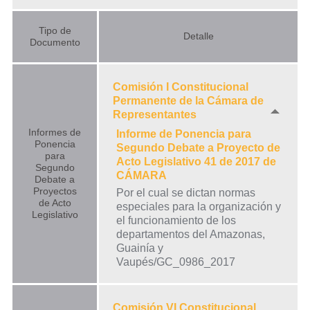
Tipo de
Detalle
Documento
Comisión I Constitucional
Permanente de la Cámara de
Representantes
Informes de
Informe de Ponencia para
Ponencia
Segundo Debate a Proyecto de
para
Acto Legislativo 41 de 2017 de
Segundo
CÁMARA
Debate a
Proyectos
Por el cual se dictan normas
de Acto
especiales para la organización y
Legislativo
el funcionamiento de los
departamentos del Amazonas,
Guainía y
Vaupés/GC_0986_2017
Comisión VI Constitucional