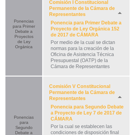
Comisión I Constitucional
Permanente de la Cámara de
Representantes
Ponencias
Ponencia para Primer Debate a
para Primer
Proyecto de Ley Orgánica 152
Debate a
de 2017 de CÁMARA
Proyectos
de Ley
Por medio de la cual se dictan
Orgánica
normas para la creación de la
Oficina de Asistencia Técnica
Presupuestal (OATP) de la
Cámara de Representantes
Comisión V Constitucional
Permanente de la Cámara de
Representantes
Ponencia para Segundo Debate
a Proyecto de Ley 7 de 2017 de
Ponencias
CÁMARA
para
Por la cual se establecen las
Segundo
condiciones de disposición final
Debate a