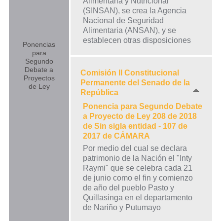
Alimentaria y Nutricional
(SINSAN), se crea la Agencia
Nacional de Seguridad
Alimentaria (ANSAN), y se
establecen otras disposiciones
Ponencias
para
Segundo
Debate a
Comisión II Constitucional
Proyectos
Permanente del Senado de la
de Ley
República
Ponencia para Segundo Debate
a Proyecto de Ley 208 de 2018
de Sin sigla entidad - 107 de
2017 de CÁMARA
Por medio del cual se declara
patrimonio de la Nación el "Inty
Raymi" que se celebra cada 21
de junio como el fin y comienzo
de año del pueblo Pasto y
Quillasinga en el departamento
de Nariño y Putumayo