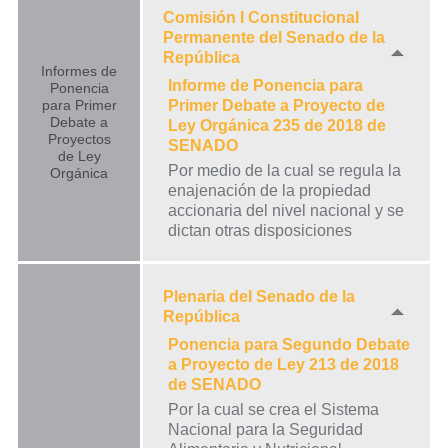
Comisión I Constitucional
Permanente del Senado de la
República
Informes de
Informe de Ponencia para
Ponencia
para Primer
Primer Debate a Proyecto de
Debate a
Ley Orgánica 235 de 2018 de
Proyectos
SENADO
de Ley
Por medio de la cual se regula la
Orgánica
enajenación de la propiedad
accionaria del nivel nacional y se
dictan otras disposiciones
Plenaria del Senado de la
República
Ponencia para Segundo Debate
a Proyecto de Ley 213 de 2018
de SENADO
Por la cual se crea el Sistema
Nacional para la Seguridad