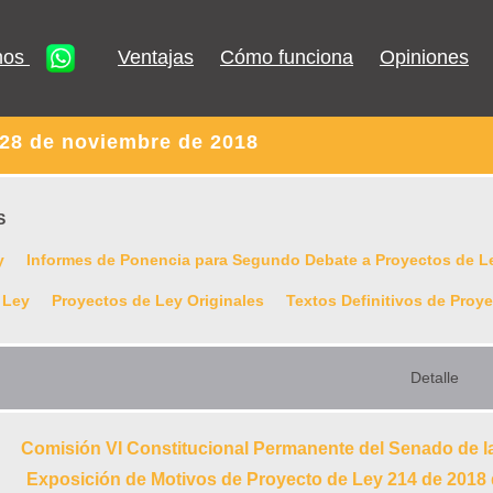
nos
Ventajas
Cómo funciona
Opiniones
 28 de noviembre de 2018
S
y
Informes de Ponencia para Segundo Debate a Proyectos de L
 Ley
Proyectos de Ley Originales
Textos Definitivos de Proy
Detalle
Comisión VI Constitucional Permanente del Senado de l
Exposición de Motivos de Proyecto de Ley 214 de 201