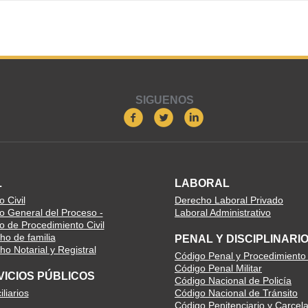
SIGUENOS
L
LABORAL
 Civil
Derecho Laboral Privado
o General del Proceso -
Laboral Administrativo
o de Procedimiento Civil
ho de familia
PENAL Y DISCIPLINARI
o Notarial y Registral
Código Penal y Procedimiento
Código Penal Militar
VICIOS PÚBLICOS
Código Nacional de Policía
liarios
Código Nacional de Tránsito
Código Penitenciario y Carcela