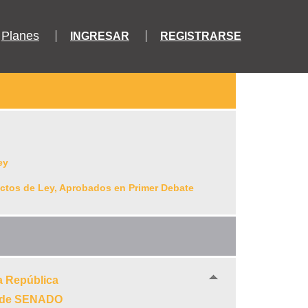
Planes
INGRESAR
REGISTRARSE
ey
ectos de Ley, Aprobados en Primer Debate
a República
8 de SENADO