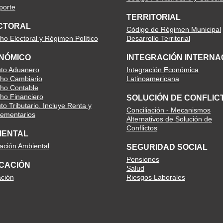
porte
TERRITORIAL
CTORAL
Código de Régimen Municipal
ho Electoral y Régimen Político
Desarrollo Territorial
NÓMICO
INTEGRACIÓN INTERNA
uto Aduanero
Integración Económica
ho Cambiario
Latinoamericana
ho Contable
ho Financiero
SOLUCIÓN DE CONFLIC
to Tributario. Incluye Renta y
Conciliación - Mecanismos
ementarios
Alternativos de Solución de
Conflictos
IENTAL
lación Ambiental
SEGURIDAD SOCIAL
Pensiones
CACIÓN
Salud
ción
Riesgos Laborales