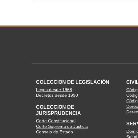
COLECCION DE LEGISLACIÓN
CIVI
Leyes desde 1968
Código
Decretos desde 1990
Códig
Códig
Derec
COLECCION DE
Derech
JURISPRUDENCIA
Corte Constitucional
SER
Corte Suprema de Justicia
Domici
Consejo de Estado
Salud