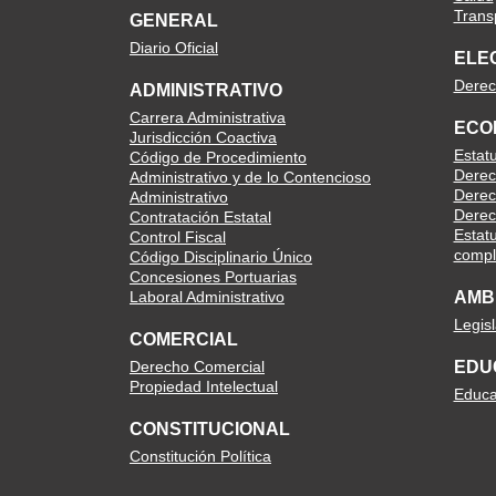
Trans
GENERAL
Diario Oficial
ELE
Derec
ADMINISTRATIVO
Carrera Administrativa
ECO
Jurisdicción Coactiva
Estat
Código de Procedimiento
Derec
Administrativo y de lo Contencioso
Derec
Administrativo
Derec
Contratación Estatal
Estatu
Control Fiscal
compl
Código Disciplinario Único
Concesiones Portuarias
Laboral Administrativo
AMB
Legis
COMERCIAL
Derecho Comercial
EDU
Propiedad Intelectual
Educa
CONSTITUCIONAL
Constitución Política