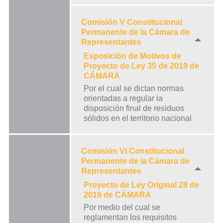
Comisión V Constitucional
Permanente de la Cámara de
Representantes
Exposición de Motivos de
Proyecto de Ley 35 de 2019 de
CÁMARA
Por el cual se dictan normas
orientadas a regular la
disposición final de residuos
sólidos en el territorio nacional
Comisión VI Constitucional
Permanente de la Cámara de
Representantes
Proyecto de Ley Original 28 de
2019 de CÁMARA
Por medio del cual se
reglamentan los requisitos