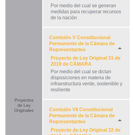
Por medio del cual se generan
medidas para recuperar recursos
de la nación
Comisión V Constitucional
Permanente de la Cámara de
Representantes
Proyecto de Ley Original 31 de
2019 de CÁMARA
Por medio del cual se dictan
disposiciones en materia de
infraestructura verde, sostenible y
resiliente
Proyectos
de Ley
Comisión VII Constitucional
Originales
Permanente de la Cámara de
Representantes
Proyecto de Ley Original 32 de