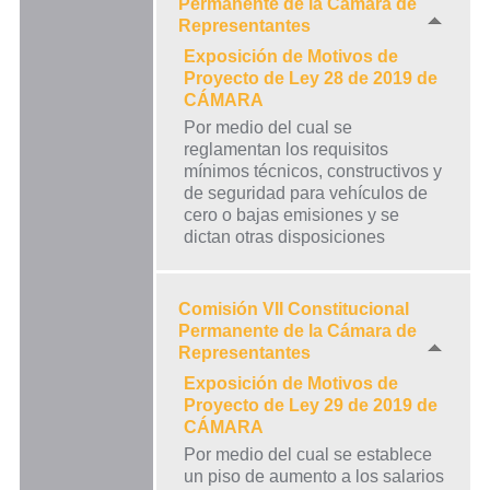
Permanente de la Cámara de
Representantes
Exposición de Motivos de
Proyecto de Ley 28 de 2019 de
CÁMARA
Por medio del cual se
reglamentan los requisitos
mínimos técnicos, constructivos y
de seguridad para vehículos de
cero o bajas emisiones y se
dictan otras disposiciones
Comisión VII Constitucional
Permanente de la Cámara de
Representantes
Exposición de Motivos de
Proyecto de Ley 29 de 2019 de
CÁMARA
Por medio del cual se establece
un piso de aumento a los salarios