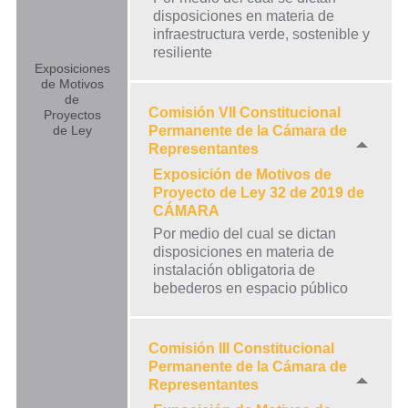
disposiciones en materia de
infraestructura verde, sostenible y
resiliente
Exposiciones
de Motivos
de
Comisión VII Constitucional
Proyectos
de Ley
Permanente de la Cámara de
Representantes
Exposición de Motivos de
Proyecto de Ley 32 de 2019 de
CÁMARA
Por medio del cual se dictan
disposiciones en materia de
instalación obligatoria de
bebederos en espacio público
Comisión III Constitucional
Permanente de la Cámara de
Representantes