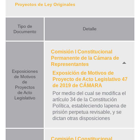
Proyectos de Ley Originales
Tipo de
Detalle
Documento
Comisión I Constitucional
Permanente de la Cámara de
Representantes
Exposiciones
Exposición de Motivos de
de Motivos
Proyecto de Acto Legislativo 47
de
de 2019 de CÁMARA
Proyectos
de Acto
Por medio del cual se modifica el
Legislativo
artículo 34 de la Constitución
Política, estableciendo lapena de
prisión perpetua revisable, y se
dictan otras disposiciones
Comisión I Constitucional