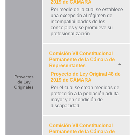
2019 de CÁMARA
Por medio de la cual se establece
una excepción al régimen de
incompatibilidades de los
concejales y se promueve su
profesionalización
Comisión VII Constitucional
Permanente de la Cámara de
Representantes
Proyecto de Ley Original 48 de
Proyectos
2019 de CÁMARA
de Ley
Originales
Por el cual se crean medidas de
protección a la población adulta
mayor y en condición de
discapacidad
Comisión VII Constitucional
Permanente de la Cámara de