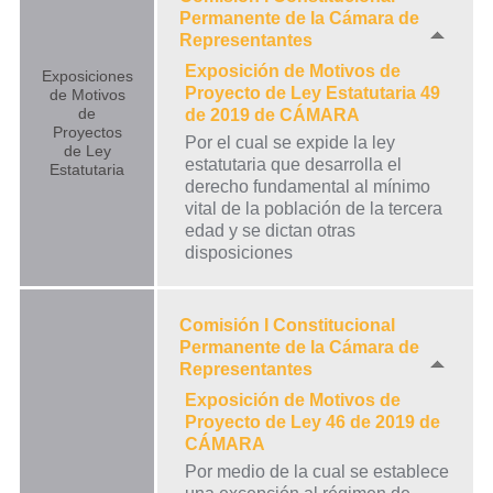
Permanente de la Cámara de
Representantes
Exposición de Motivos de
Exposiciones
Proyecto de Ley Estatutaria 49
de Motivos
de
de 2019 de CÁMARA
Proyectos
Por el cual se expide la ley
de Ley
estatutaria que desarrolla el
Estatutaria
derecho fundamental al mínimo
vital de la población de la tercera
edad y se dictan otras
disposiciones
Comisión I Constitucional
Permanente de la Cámara de
Representantes
Exposición de Motivos de
Proyecto de Ley 46 de 2019 de
CÁMARA
Por medio de la cual se establece