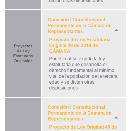
dictan otras disposiciones
Comisión I Constitucional
Permanente de la Cámara de
Representantes
Proyecto de Ley Estatutaria
Original 49 de 2019 de
Proyectos
de Ley
CÁMARA
Estatutaria
Por el cual se expide la ley
Originales
estatutaria que desarrolla el
derecho fundamental al mínimo
vital de la población de la tercera
edad y se dictan otras
disposiciones
Comisión I Constitucional
Permanente de la Cámara de
Representantes
Proyecto de Ley Original 46 de