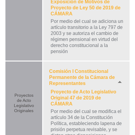
Exposición de Motivos de
Proyecto de Ley 50 de 2019 de
CÁMARA
Por medio del cual se adiciona un
artículo transitorio a la Ley 797 de
2003 y se autoriza el cambio de
régimen pensional en virtud del
derecho constitucional a la
pensión
Comisión I Constitucional
Permanente de la Cámara de
Representantes
Proyecto de Acto Legislativo
Proyectos
Original 47 de 2019 de
de Acto
CÁMARA
Legislativo
Originales
Por medio del cual se modifica el
artículo 34 de la Constitución
Política, estableciendo lapena de
prisión perpetua revisable, y se