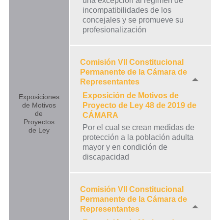
una excepción al régimen de
incompatibilidades de los
concejales y se promueve su
profesionalización
Comisión VII Constitucional
Permanente de la Cámara de
Representantes
Exposición de Motivos de
Exposiciones
de Motivos
Proyecto de Ley 48 de 2019 de
de
CÁMARA
Proyectos
Por el cual se crean medidas de
de Ley
protección a la población adulta
mayor y en condición de
discapacidad
Comisión VII Constitucional
Permanente de la Cámara de
Representantes