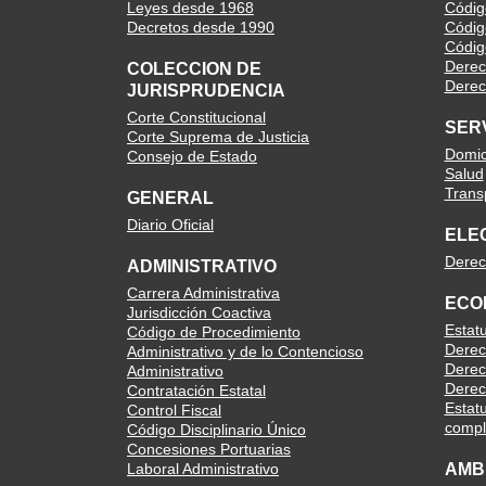
Leyes desde 1968
Código
Decretos desde 1990
Códig
Códig
Derec
COLECCION DE
Derech
JURISPRUDENCIA
Corte Constitucional
SER
Corte Suprema de Justicia
Domici
Consejo de Estado
Salud
Trans
GENERAL
Diario Oficial
ELE
Derec
ADMINISTRATIVO
Carrera Administrativa
ECO
Jurisdicción Coactiva
Estat
Código de Procedimiento
Derec
Administrativo y de lo Contencioso
Derec
Administrativo
Derec
Contratación Estatal
Estatu
Control Fiscal
compl
Código Disciplinario Único
Concesiones Portuarias
Laboral Administrativo
AMB