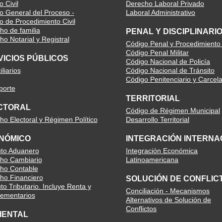
 Civil
Derecho Laboral Privado
o General del Proceso -
Laboral Administrativo
o de Procedimiento Civil
ho de familia
PENAL Y DISCIPLINARI
o Notarial y Registral
Código Penal y Procedimiento
Código Penal Militar
VICIOS PÚBLICOS
Código Nacional de Policía
liarios
Código Nacional de Tránsito
Código Penitenciario y Carcela
porte
TERRITORIAL
CTORAL
Código de Régimen Municipal
ho Electoral y Régimen Político
Desarrollo Territorial
NÓMICO
INTEGRACIÓN INTERNA
uto Aduanero
Integración Económica
ho Cambiario
Latinoamericana
ho Contable
ho Financiero
SOLUCIÓN DE CONFLIC
to Tributario. Incluye Renta y
Conciliación - Mecanismos
ementarios
Alternativos de Solución de
Conflictos
IENTAL