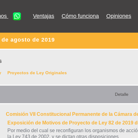
nos
Ventajas
Cómo funciona
Opiniones
 de agosto de 2019
S
y
Proyectos de Ley Originales
Detalle
Comisión VII Constitucional Permanente de la Cámara d
Exposición de Motivos de Proyecto de Ley 82 de 201
Por medio del cual se reconfiguran los organismos de acció
la Ley 743 de 2002, y se dictan otras disposiciones