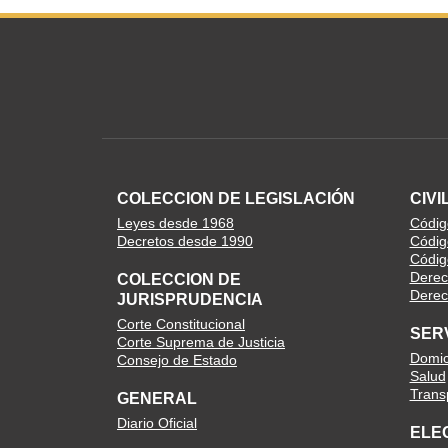
COLECCION DE LEGISLACIÓN
CIVI
Leyes desde 1968
Código
Decretos desde 1990
Códig
Códig
Derec
COLECCION DE
Derech
JURISPRUDENCIA
Corte Constitucional
SER
Corte Suprema de Justicia
Domici
Consejo de Estado
Salud
Trans
GENERAL
Diario Oficial
ELE