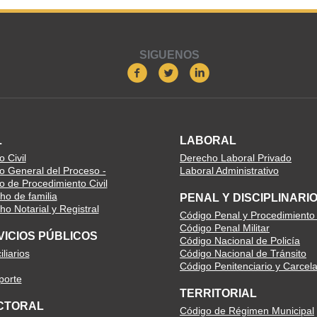
SIGUENOS
L
LABORAL
 Civil
Derecho Laboral Privado
o General del Proceso -
Laboral Administrativo
o de Procedimiento Civil
ho de familia
PENAL Y DISCIPLINARI
o Notarial y Registral
Código Penal y Procedimiento
Código Penal Militar
VICIOS PÚBLICOS
Código Nacional de Policía
liarios
Código Nacional de Tránsito
Código Penitenciario y Carcela
porte
TERRITORIAL
CTORAL
Código de Régimen Municipal