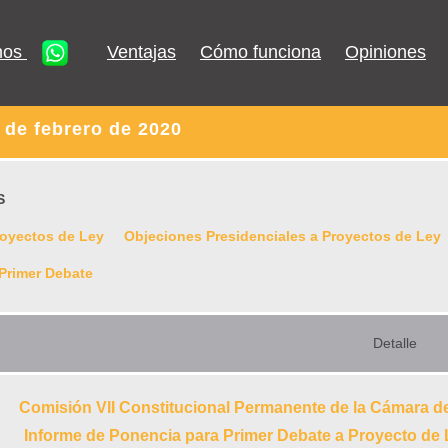
nos
Ventajas
Cómo funciona
Opiniones
 de febrero de 2020
S
royectos de Ley
Objeciones Presidenciales a Proyectos de Ley
Primer Debate
Detalle
Comisión VII Constitucional Permanente de la Cámara d
Informe de Ponencia para Primer Debate a Proyecto d