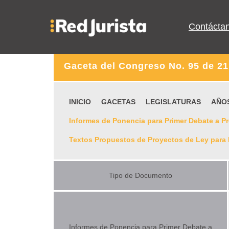
Contácta
Gaceta del Congreso No. 95 de 21
INICIO
GACETAS
LEGISLATURAS
AÑO
Informes de Ponencia para Primer Debate a P
Textos Propuestos de Proyectos de Ley para 
Tipo de Documento
Informes de Ponencia para Primer Debate a