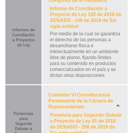
Congreso de la República
Informe de Conciliación a
Proyecto de Ley 102 de 2018 de
SENADO - 149 de 2019 de Sin
sigla entidad
Informes de
Por medio de la cual se garantiza
Conciliación
el derecho de las personas a
a Proyectos
de Ley
desarrollarse física e
intelectualmente en un ambiente
libre de plomo, fijando límites
para su contenido en productos
comercializados en el país y se
dictan otras disposiciones
Comisión VI Constitucional
Permanente de la Cámara de
Representantes
Ponencias
Ponencia para Segundo Debate
para
a Proyecto de Ley 91 de 2018
Segundo
de SENADO - 298 de 2019 de
Debate a
Sin sigla entidad