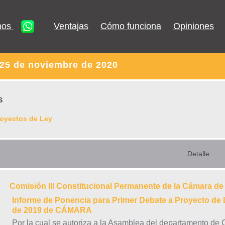
nos
Ventajas
Cómo funciona
Opiniones
 25 de noviembre de 2020
S
royectos de Ley
Detalle
Comisión III Constitucional Permanente de la Cámara d
Informe de Ponencia para Primer Debate a Proyecto de L
de 2019 de CÁMARA
Por la cual se autoriza a la Asamblea del departamento de