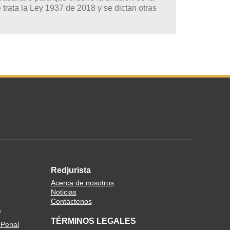
 trata la Ley 1937 de 2018 y se dictan otras
Redjurista
Acerca de nosotros
Noticias
Contáctenos
O
TÉRMINOS LEGALES
 Penal