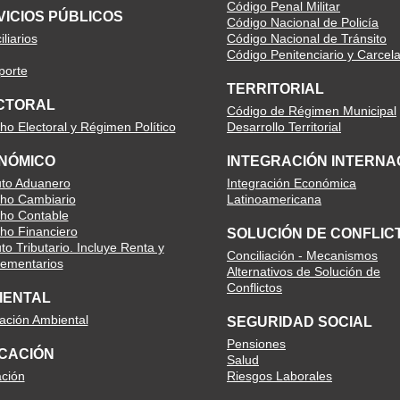
Código Penal Militar
VICIOS PÚBLICOS
Código Nacional de Policía
liarios
Código Nacional de Tránsito
Código Penitenciario y Carcela
porte
TERRITORIAL
CTORAL
Código de Régimen Municipal
ho Electoral y Régimen Político
Desarrollo Territorial
NÓMICO
INTEGRACIÓN INTERNA
uto Aduanero
Integración Económica
ho Cambiario
Latinoamericana
ho Contable
ho Financiero
SOLUCIÓN DE CONFLIC
to Tributario. Incluye Renta y
Conciliación - Mecanismos
ementarios
Alternativos de Solución de
Conflictos
IENTAL
lación Ambiental
SEGURIDAD SOCIAL
Pensiones
CACIÓN
Salud
ción
Riesgos Laborales