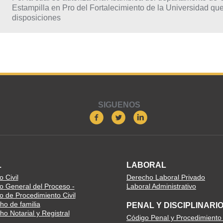
Estampilla en Pro del Fortalecimiento de la Universidad que
disposiciones
SIGUENOS
L
LABORAL
 Civil
Derecho Laboral Privado
o General del Proceso -
Laboral Administrativo
o de Procedimiento Civil
ho de familia
PENAL Y DISCIPLINARI
o Notarial y Registral
Código Penal y Procedimiento