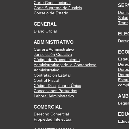
Corte Constitucional
SER
Corte Suprema de Justicia
Domici
Consejo de Estado
Salud
Trans
GENERAL
Diario Oficial
ELE
Derec
ADMINISTRATIVO
Carrera Administrativa
ECO
Jurisdicción Coactiva
Estat
Código de Procedimiento
Derec
Administrativo y de lo Contencioso
Derec
Administrativo
Derec
Contratación Estatal
Estatu
Control Fiscal
compl
Código Disciplinario Único
Concesiones Portuarias
Laboral Administrativo
AMB
Legis
COMERCIAL
Derecho Comercial
EDU
Propiedad Intelectual
Educa