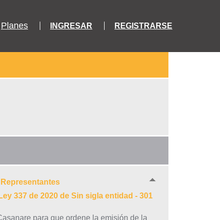
Planes
INGRESAR
REGISTRARSE
e Representantes
ey 337 de 2020 de Sin sigla entidad - 301
 Casanare para que ordene la emisión de la