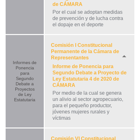
de CÁMARA
Por el cual se adoptan medidas
de prevención y de lucha contra
el dopaje en el deporte
Comisión I Constitucional
Permanente de la Cámara de
Representantes
Informes de
Informe de Ponencia para
Ponencia
Segundo Debate a Proyecto de
para
Segundo
Ley Estatutaria 4 de 2020 de
Debate a
CÁMARA
Proyectos
Por medio de la cual se genera
de Ley
un alivio al sector agropecuario,
Estatutaria
para el pequeño productor,
jóvenes mujeres rurales y
víctimas
Comisión VI Constitucional