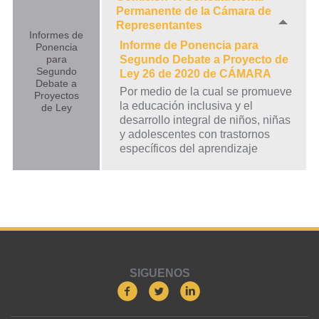
Permanente de la Cámara de
Representantes
Informes de
Informe de Ponencia para
Ponencia
para
Segundo Debate a Proyecto de
Segundo
Ley 26 de 2020 de CÁMARA
Debate a
Por medio de la cual se promueve
Proyectos
la educación inclusiva y el
de Ley
desarrollo integral de niños, niñas
y adolescentes con trastornos
específicos del aprendizaje
SIGUENOS