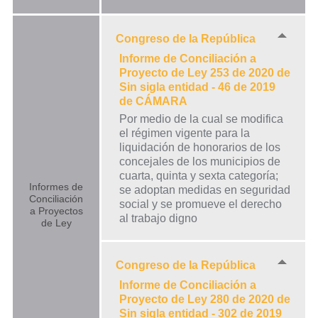
Congreso de la República
Informe de Conciliación a
Proyecto de Ley 253 de 2020 de
Sin sigla entidad - 46 de 2019
de CÁMARA
Por medio de la cual se modifica
el régimen vigente para la
liquidación de honorarios de los
concejales de los municipios de
cuarta, quinta y sexta categoría;
Informes de
se adoptan medidas en seguridad
Conciliación
social y se promueve el derecho
a Proyectos
al trabajo digno
de Ley
Congreso de la República
Informe de Conciliación a
Proyecto de Ley 280 de 2020 de
Sin sigla entidad - 302 de 2019