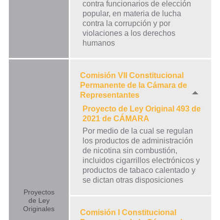
contra funcionarios de elección
popular, en materia de lucha
contra la corrupción y por
violaciones a los derechos
humanos
Comisión VII Constitucional
Permanente de la Cámara de
Representantes
Proyecto de Ley Original 493 de
2021 de CÁMARA
Por medio de la cual se regulan
los productos de administración
de nicotina sin combustión,
incluidos cigarrillos electrónicos y
productos de tabaco calentado y
se dictan otras disposiciones
Proyectos
de Ley
Originales
Comisión I Constitucional