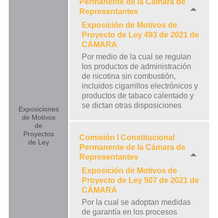
Permanente de la Cámara de
Representantes
Exposición de Motivos de
Proyecto de Ley 493 de 2021 de
CÁMARA
Por medio de la cual se regulan
los productos de administración
de nicotina sin combustión,
incluidos cigarrillos electrónicos y
productos de tabaco calentado y
se dictan otras disposiciones
Exposiciones
de Motivos
de
Proyectos
Comisión I Constitucional
de Ley
Permanente de la Cámara de
Representantes
Exposición de Motivos de
Proyecto de Ley 507 de 2021 de
CÁMARA
Por la cual se adoptan medidas
de garantía en los procesos