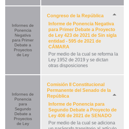
Congreso de la República
Informe de Ponencia Negativa
Informes de
para Primer Debate a Proyecto
Ponencia
Negativa
de Ley 423 de 2021 de Sin sigla
para Primer
entidad - 595 de 2021 de
Debate a
CÁMARA
Proyectos
Por medio de la cual se reforma la
de Ley
Ley 1952 de 2019 y se dictan
otras disposiciones
Comisión II Constitucional
Permanente del Senado de la
Informes de
República
Ponencia
para
Informe de Ponencia para
Segundo
Segundo Debate a Proyecto de
Debate a
Ley 406 de 2021 de SENADO
Proyectos
Por medio de la cual se adiciona
de Ley
un parágrafo transitorio al artículo