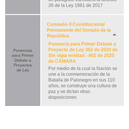
26 de la Ley 1861 de 2017
Comisión II Constitucional
Permanente del Senado de la
República
Ponencia para Primer Debate a
Proyecto de Ley 362 de 2020 de
Ponencias
para Primer
Sin sigla entidad - 402 de 2020
Debate a
de CÁMARA
Proyectos
Por medio de la cual la Nación se
de Ley
une a la conmemoración de la
Batalla de Palonegro en sus 110
años, se construye una cultura de
paz y se dictan otras
disposiciones