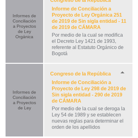
Congreso de la República
Informe de Conciliación a
Proyecto de Ley Orgánica 251
Informes de
Conciliación
de 2019 de Sin sigla entidad - 11
a Proyectos
de 2019 de CÁMARA
de Ley
Por medio de la cual se modifica
Orgánica
el Decreto Ley 1421 de 1993,
referente al Estatuto Orgánico de
Bogotá
Congreso de la República
Informe de Conciliación a
Proyecto de Ley 298 de 2019 de
Informes de
Sin sigla entidad - 290 de 2019
Conciliación
de CÁMARA
a Proyectos
de Ley
Por medio de la cual se deroga la
Ley 54 de 1989 y se establecen
nuevas reglas para determinar el
orden de los apellidos