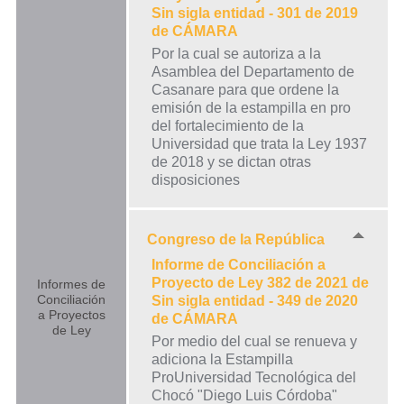
Sin sigla entidad - 301 de 2019
de CÁMARA
Por la cual se autoriza a la
Asamblea del Departamento de
Casanare para que ordene la
emisión de la estampilla en pro
del fortalecimiento de la
Universidad que trata la Ley 1937
de 2018 y se dictan otras
disposiciones
Congreso de la República
Informe de Conciliación a
Proyecto de Ley 382 de 2021 de
Informes de
Conciliación
Sin sigla entidad - 349 de 2020
a Proyectos
de CÁMARA
de Ley
Por medio del cual se renueva y
adiciona la Estampilla
ProUniversidad Tecnológica del
Chocó "Diego Luis Córdoba"