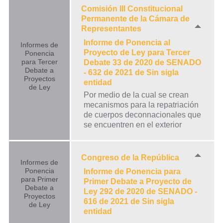
Comisión III Constitucional
Permanente de la Cámara de
Representantes
Informe de Ponencia al
Informes de
Proyecto de Ley para Tercer
Ponencia
para Tercer
Debate 33 de 2020 de SENADO
Debate a
- 632 de 2021 de Sin sigla
Proyectos
entidad
de Ley
Por medio de la cual se crean
mecanismos para la repatriación
de cuerpos deconnacionales que
se encuentren en el exterior
Congreso de la República
Informes de
Ponencia
Informe de Ponencia para
para Primer
Primer Debate a Proyecto de
Debate a
Ley 292 de 2020 de SENADO -
Proyectos
616 de 2021 de Sin sigla
de Ley
entidad