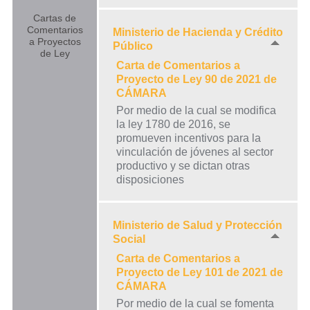
Cartas de
Comentarios
Ministerio de Hacienda y Crédito
a Proyectos
Público
de Ley
Carta de Comentarios a
Proyecto de Ley 90 de 2021 de
CÁMARA
Por medio de la cual se modifica
la ley 1780 de 2016, se
promueven incentivos para la
vinculación de jóvenes al sector
productivo y se dictan otras
disposiciones
Ministerio de Salud y Protección
Social
Carta de Comentarios a
Proyecto de Ley 101 de 2021 de
CÁMARA
Por medio de la cual se fomenta