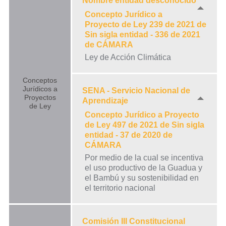
Nombre entidad desconocido
Concepto Jurídico a
Proyecto de Ley 239 de 2021 de
Sin sigla entidad - 336 de 2021
de CÁMARA
Ley de Acción Climática
Conceptos
Jurídicos a
SENA - Servicio Nacional de
Proyectos
Aprendizaje
de Ley
Concepto Jurídico a Proyecto
de Ley 497 de 2021 de Sin sigla
entidad - 37 de 2020 de
CÁMARA
Por medio de la cual se incentiva
el uso productivo de la Guadua y
el Bambú y su sostenibilidad en
el territorio nacional
Comisión III Constitucional