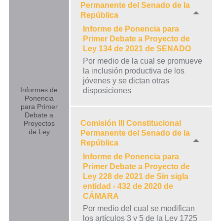
Permanente del Senado de la
República
Informe de Ponencia para
Primer Debate a Proyecto de
Ley 134 de 2021 de SENADO
Por medio de la cual se promueve
la inclusión productiva de los
jóvenes y se dictan otras
Informes de
disposiciones
Ponencia
para Primer
Debate a
Comisión III Constitucional
Proyectos
de Ley
Permanente del Senado de la
República
Informe de Ponencia para
Primer Debate a Proyecto de
Ley 228 de 2021 de Sin sigla
entidad - 432 de 2020 de
CÁMARA
Por medio del cual se modifican
los artículos 3 y 5 de la Ley 1725