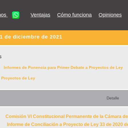
nos
Ventajas
Cómo funciona
Opiniones
1 de diciembre de 2021
S
Informes de Ponencia para Primer Debate a Proyectos de Ley
 Proyectos de Ley
Detalle
Comisión VI Constitucional Permanente de la Cámara d
Informe de Conciliación a Proyecto de Ley 33 de 2020 d