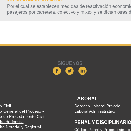
Por el cual se establecen medidas de reactivación económica
pasajeros por carretera, colectivo y mixto, y se dictan otras
SIGUENOS
L
LABORAL
 Civil
Derecho Laboral Privado
o General del Proceso -
Laboral Administrativo
o de Procedimiento Civil
ho de familia
PENAL Y DISCIPLINARI
o Notarial y Registral
Código Penal y Procedimiento