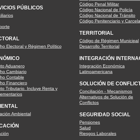
Código Penal Militar
VICIOS PÚBLICOS
Código Nacional de Policía
liarios
Código Nacional de Tránsito
Código Penitenciario y Carcela
porte
TERRITORIAL
CTORAL
Código de Régimen Municipal
ho Electoral y Régimen Político
Desarrollo Territorial
NÓMICO
INTEGRACIÓN INTERNA
uto Aduanero
Integración Económica
ho Cambiario
Latinoamericana
ho Contable
ho Financiero
SOLUCIÓN DE CONFLIC
to Tributario. Incluye Renta y
Conciliación - Mecanismos
ementarios
Alternativos de Solución de
Conflictos
IENTAL
lación Ambiental
SEGURIDAD SOCIAL
Pensiones
CACIÓN
Salud
ción
Riesgos Laborales