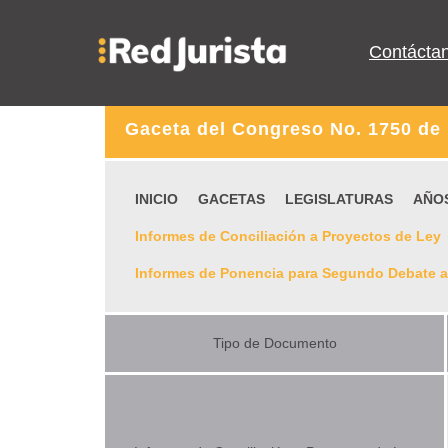
Contácta
Gaceta del Congreso No. 1750 de 
INICIO
GACETAS
LEGISLATURAS
AÑO
Informes de Conciliación a Proyectos de Ley
Informes de Ponencia para Segundo Debate a
Tipo de Documento