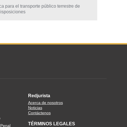
 para el transporte público terrestre de
 disposiciones
Redjurista
Acerca de nosotros
Noticias
Contáctenos
O
TÉRMINOS LEGALES
 Penal