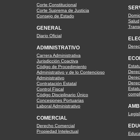
Corte Constitucional
SER
Corte Suprema de Justicia
Domici
Consejo de Estado
Salud
Trans
GENERAL
Diario Oficial
ELE
Derec
ADMINISTRATIVO
Carrera Administrativa
ECO
Jurisdicción Coactiva
Estat
Código de Procedimiento
Derec
Administrativo y de lo Contencioso
Derec
Administrativo
Derec
Contratación Estatal
Estatu
Control Fiscal
compl
Código Disciplinario Único
Concesiones Portuarias
Laboral Administrativo
AMB
Legis
COMERCIAL
Derecho Comercial
EDU
Propiedad Intelectual
Educa