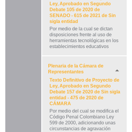
Ley, Aprobado en Segundo
Debate 105 de 2020 de
SENADO - 615 de 2021 de Sin
sigla entidad
Por medio de la cual se dictan
disposiciones frente al uso de
herramientas tecnológicas en los
establecimientos educativos
Plenaria de la Cámara de
Representantes
Texto Definitivo de Proyecto de
Ley, Aprobado en Segundo
Debate 157 de 2020 de Sin sigla
entidad - 475 de 2020 de
CÁMARA
Por medio del cual se modifica el
Código Penal Colombiano Ley
599 de 2000, adicionando unas
circunstancias de agravación