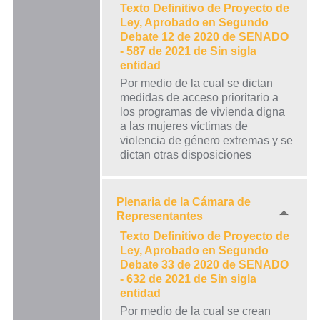
Texto Definitivo de Proyecto de
Ley, Aprobado en Segundo
Debate 12 de 2020 de SENADO
- 587 de 2021 de Sin sigla
entidad
Por medio de la cual se dictan
medidas de acceso prioritario a
los programas de vivienda digna
a las mujeres víctimas de
violencia de género extremas y se
dictan otras disposiciones
Plenaria de la Cámara de
Representantes
Texto Definitivo de Proyecto de
Ley, Aprobado en Segundo
Debate 33 de 2020 de SENADO
- 632 de 2021 de Sin sigla
entidad
Por medio de la cual se crean