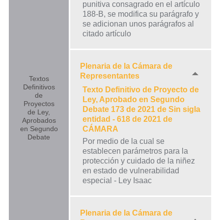
punitiva consagrado en el artículo
188-B, se modifica su parágrafo y
se adicionan unos parágrafos al
citado artículo
Plenaria de la Cámara de
Representantes
Textos
Definitivos
Texto Definitivo de Proyecto de
de
Ley, Aprobado en Segundo
Proyectos
Debate 173 de 2021 de Sin sigla
de Ley,
entidad - 618 de 2021 de
Aprobados
en Segundo
CÁMARA
Debate
Por medio de la cual se
establecen parámetros para la
protección y cuidado de la niñez
en estado de vulnerabilidad
especial - Ley Isaac
Plenaria de la Cámara de