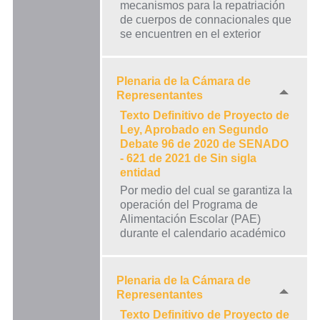
mecanismos para la repatriación
de cuerpos de connacionales que
se encuentren en el exterior
Plenaria de la Cámara de
Representantes
Texto Definitivo de Proyecto de
Ley, Aprobado en Segundo
Debate 96 de 2020 de SENADO
- 621 de 2021 de Sin sigla
entidad
Por medio del cual se garantiza la
operación del Programa de
Alimentación Escolar (PAE)
durante el calendario académico
Plenaria de la Cámara de
Representantes
Texto Definitivo de Proyecto de