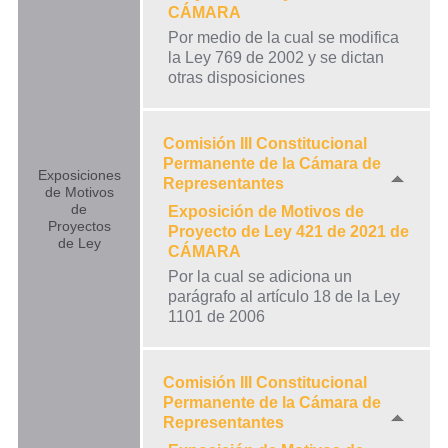
CÁMARA
Por medio de la cual se modifica
la Ley 769 de 2002 y se dictan
otras disposiciones
Comisión III Constitucional
Permanente de la Cámara de
Exposiciones
Representantes
de Motivos
de
Exposición de Motivos de
Proyectos
Proyecto de Ley 421 de 2021 de
de Ley
CÁMARA
Por la cual se adiciona un
parágrafo al artículo 18 de la Ley
1101 de 2006
Comisión III Constitucional
Permanente de la Cámara de
Representantes