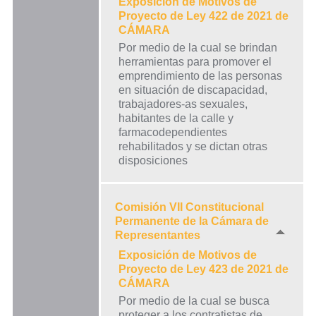
Exposición de Motivos de
Proyecto de Ley 422 de 2021 de
CÁMARA
Por medio de la cual se brindan
herramientas para promover el
emprendimiento de las personas
en situación de discapacidad,
trabajadores-as sexuales,
habitantes de la calle y
farmacodependientes
rehabilitados y se dictan otras
disposiciones
Comisión VII Constitucional
Permanente de la Cámara de
Representantes
Exposición de Motivos de
Proyecto de Ley 423 de 2021 de
CÁMARA
Por medio de la cual se busca
proteger a los contratistas de