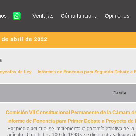
nos
Ventajas
Cómo funciona
Opiniones
de abril de 2022
S
royectos de Ley
Informes de Ponencia para Segundo Debate a 
Detalle
Comisión VII Constitucional Permanente de la Cámara d
Informe de Ponencia para Primer Debate a Proyecto d
Por medio del cual se implementa la garantía efectiva de la 
artículo 18 de la Ley 100 de 1993 y se dictan otras disposi