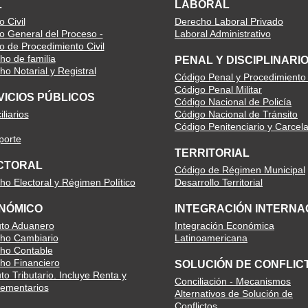
L
LABORAL
 Civil
Derecho Laboral Privado
o General del Proceso -
Laboral Administrativo
o de Procedimiento Civil
ho de familia
PENAL Y DISCIPLINARI
o Notarial y Registral
Código Penal y Procedimiento
Código Penal Militar
VICIOS PÚBLICOS
Código Nacional de Policía
liarios
Código Nacional de Tránsito
Código Penitenciario y Carcela
porte
TERRITORIAL
CTORAL
Código de Régimen Municipal
ho Electoral y Régimen Político
Desarrollo Territorial
NÓMICO
INTEGRACIÓN INTERNA
uto Aduanero
Integración Económica
ho Cambiario
Latinoamericana
ho Contable
ho Financiero
SOLUCIÓN DE CONFLIC
to Tributario. Incluye Renta y
Conciliación - Mecanismos
ementarios
Alternativos de Solución de
Conflictos