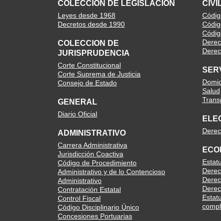
COLECCION DE LEGISLACIÓN
CIVI
Leyes desde 1968
Código
Decretos desde 1990
Códig
Códig
Derec
COLECCION DE
Derech
JURISPRUDENCIA
Corte Constitucional
SER
Corte Suprema de Justicia
Domici
Consejo de Estado
Salud
Trans
GENERAL
Diario Oficial
ELE
Derec
ADMINISTRATIVO
Carrera Administrativa
ECO
Jurisdicción Coactiva
Estat
Código de Procedimiento
Derec
Administrativo y de lo Contencioso
Derec
Administrativo
Derec
Contratación Estatal
Estatu
Control Fiscal
compl
Código Disciplinario Único
Concesiones Portuarias