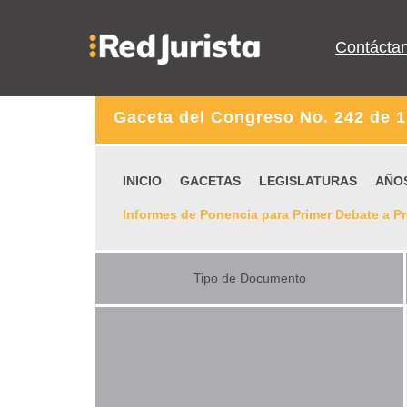
Contácta
Gaceta del Congreso No. 242 de 1 
INICIO
GACETAS
LEGISLATURAS
AÑO
Informes de Ponencia para Primer Debate a P
Tipo de Documento