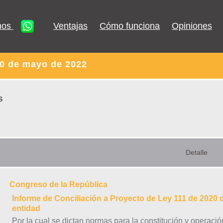
nos
Ventajas
Cómo funciona
Opiniones
10 de mayo de 2022
S
Detalle
Congreso de la República
Informe de Conciliación a Proyecto de Ley 111 de 2020 
entidad
Por la cual se dictan normas para la constitución y operaci