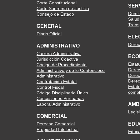
Corte Constitucional
SER
Corte Suprema de Justicia
Domici
Consejo de Estado
Salud
Trans
GENERAL
Diario Oficial
ELE
Derec
ADMINISTRATIVO
Carrera Administrativa
ECO
Jurisdicción Coactiva
Estat
Código de Procedimiento
Derec
Administrativo y de lo Contencioso
Derec
Administrativo
Derec
Contratación Estatal
Estatu
Control Fiscal
compl
Código Disciplinario Único
Concesiones Portuarias
Laboral Administrativo
AMB
Legis
COMERCIAL
Derecho Comercial
EDU
Propiedad Intelectual
Educa