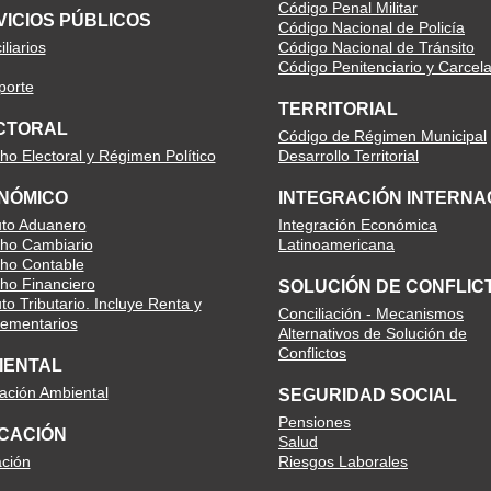
Código Penal Militar
VICIOS PÚBLICOS
Código Nacional de Policía
liarios
Código Nacional de Tránsito
Código Penitenciario y Carcela
porte
TERRITORIAL
CTORAL
Código de Régimen Municipal
ho Electoral y Régimen Político
Desarrollo Territorial
NÓMICO
INTEGRACIÓN INTERNA
uto Aduanero
Integración Económica
ho Cambiario
Latinoamericana
ho Contable
ho Financiero
SOLUCIÓN DE CONFLIC
to Tributario. Incluye Renta y
Conciliación - Mecanismos
ementarios
Alternativos de Solución de
Conflictos
IENTAL
lación Ambiental
SEGURIDAD SOCIAL
Pensiones
CACIÓN
Salud
ción
Riesgos Laborales