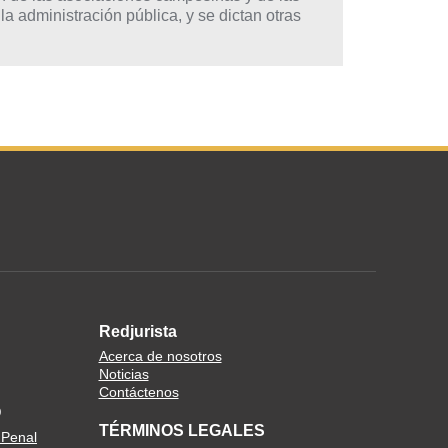
la administración pública, y se dictan otras
Redjurista
Acerca de nosotros
Noticias
Contáctenos
O
TÉRMINOS LEGALES
 Penal