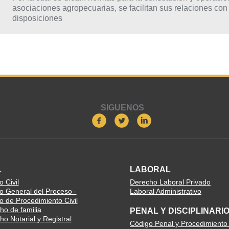
asociaciones agropecuarias, se facilitan sus relaciones con 
disposiciones
SIGUENOS
L
LABORAL
 Civil
Derecho Laboral Privado
o General del Proceso -
Laboral Administrativo
o de Procedimiento Civil
ho de familia
PENAL Y DISCIPLINARI
o Notarial y Registral
Código Penal y Procedimiento