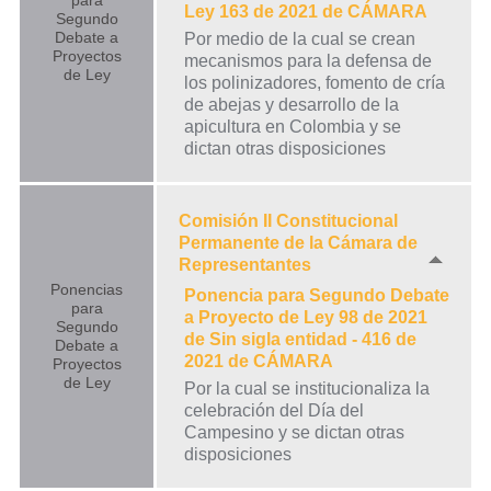
para
Ley 163 de 2021 de CÁMARA
Segundo
Debate a
Por medio de la cual se crean
Proyectos
mecanismos para la defensa de
de Ley
los polinizadores, fomento de cría
de abejas y desarrollo de la
apicultura en Colombia y se
dictan otras disposiciones
Comisión II Constitucional
Permanente de la Cámara de
Representantes
Ponencias
Ponencia para Segundo Debate
para
a Proyecto de Ley 98 de 2021
Segundo
de Sin sigla entidad - 416 de
Debate a
2021 de CÁMARA
Proyectos
de Ley
Por la cual se institucionaliza la
celebración del Día del
Campesino y se dictan otras
disposiciones