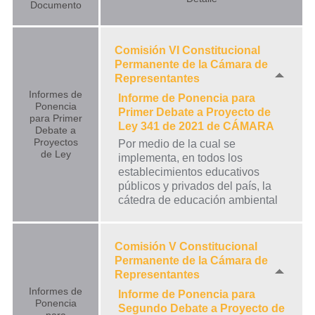
Documento
Comisión VI Constitucional
Permanente de la Cámara de
Representantes
Informes de
Informe de Ponencia para
Ponencia
Primer Debate a Proyecto de
para Primer
Ley 341 de 2021 de CÁMARA
Debate a
Proyectos
Por medio de la cual se
de Ley
implementa, en todos los
establecimientos educativos
públicos y privados del país, la
cátedra de educación ambiental
Comisión V Constitucional
Permanente de la Cámara de
Representantes
Informes de
Informe de Ponencia para
Ponencia
Segundo Debate a Proyecto de