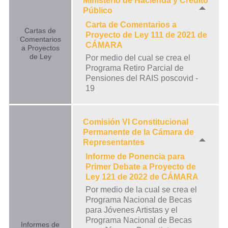
Ministerio de Hacienda y Crédito
Público
Carta de Comentarios a
Cartas de
Proyecto de Ley 111 de 2021 de
Comentarios
CÁMARA
a Proyectos
de Ley
Por medio del cual se crea el
Programa Retiro Parcial de
Pensiones del RAIS poscovid -
19
Comisión VI Constitucional
Permanente de la Cámara de
Representantes
Informe de Ponencia para
Primer Debate a Proyecto de
Ley 121 de 2022 de CÁMARA
Por medio de la cual se crea el
Programa Nacional de Becas
para Jóvenes Artistas y el
Programa Nacional de Becas
Informes de