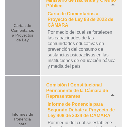
Ministerio de Hacienda y Crédito
Público
Carta de Comentarios a
Proyecto de Ley 88 de 2023 de
CÁMARA
Cartas de
Comentarios
Por medio del cual se fortalecen
a Proyectos
las capacidades de las
de Ley
comunidades educativas en
prevención del consumo de
sustancias psicoactivas en las
instituciones de educación básica
y media del país
Comisión I Constitucional
Permanente de la Cámara de
Representantes
Informe de Ponencia para
Segundo Debate a Proyecto de
Informes de
Ley 408 de 2024 de CÁMARA
Ponencia
Por medio del cual se establece
para