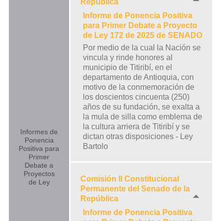
República
Informe de Ponencia Positiva
para Primer Debate a Proyecto
de Ley 172 de 2025 de SENADO
Por medio de la cual la Nación se
vincula y rinde honores al
municipio de Titiribí, en el
departamento de Antioquia, con
motivo de la conmemoración de
los doscientos cincuenta (250)
años de su fundación, se exalta a
la mula de silla como emblema de
la cultura arriera de Titiribí y se
Informes de
dictan otras disposiciones - Ley
Ponencia
Bartolo
Positiva para
Primer
Debate a
Proyectos
Comisión II Constitucional
de Ley
Permanente del Senado de la
República
Informe de Ponencia Positiva