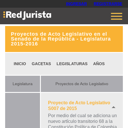
INGRESAR
REGISTRARSE
Proyectos de Acto Legislativo en el
Contáctanos
Senado de la República - Legislatura
2015-2016
Ventajas
Cómo funciona
INICIO
GACETAS
LEGISLATURAS
AÑOS
Opiniones
Planes
Legislatura
Proyectos de Acto Legislativo
Proyecto de Acto Legislativo
S007 de 2015
Por medio del cual se adiciona un
nuevo artículo transitorio 68 a la
Constitución Política de Colombia