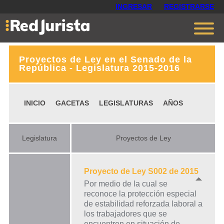
INGRESAR
REGISTRARSE
Proyectos de Ley en el Senado de la
Contáctanos
República - Legislatura 2015-2016
Ventajas
INICIO
GACETAS
LEGISLATURAS
AÑOS
Cómo funciona
Opiniones
Legislatura
Proyectos de Ley
Planes
Proyecto de Ley S002 de 2015
Por medio de la cual se
reconoce la protección especial
de estabilidad reforzada laboral a
los trabajadores que se
encuentren en situación de