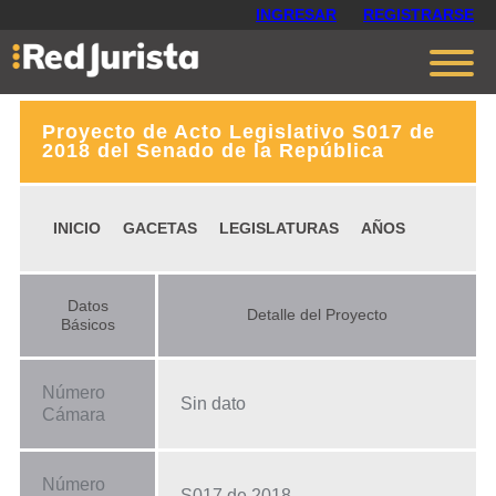
INGRESAR
REGISTRARSE
Proyecto de Acto Legislativo S017 de
Contáctanos
2018 del Senado de la República
Ventajas
INICIO
GACETAS
LEGISLATURAS
AÑOS
Cómo funciona
Opiniones
Datos
Detalle del Proyecto
Planes
Básicos
Número
Sin dato
Cámara
Número
S017 de 2018