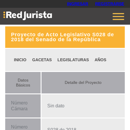
INGRESAR
REGISTRARSE
Proyecto de Acto Legislativo S028 de
Contáctanos
2018 del Senado de la República
Ventajas
INICIO
GACETAS
LEGISLATURAS
AÑOS
Cómo funciona
Opiniones
Datos
Detalle del Proyecto
Planes
Básicos
Número
Sin dato
Cámara
Número
S028 de 2018