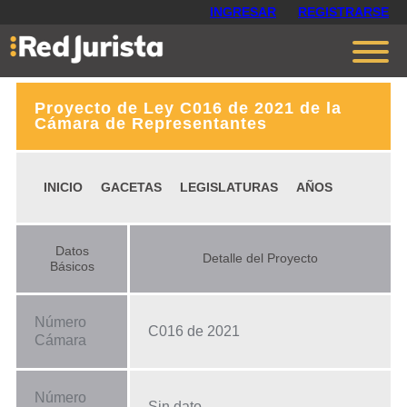
INGRESAR
REGISTRARSE
Proyecto de Ley C016 de 2021 de la
Contáctanos
Cámara de Representantes
Ventajas
INICIO
GACETAS
LEGISLATURAS
AÑOS
Cómo funciona
Opiniones
Datos
Detalle del Proyecto
Planes
Básicos
Número
C016 de 2021
Cámara
Número
Sin dato