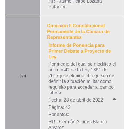
HR - Jaime Felipe Lozada
Polanco
Comisión II Constitucional
Permanente de la Cámara de
Representantes
Informe de Ponencia para
Primer Debate a Proyecto de
Ley
Por medio del cual se modifica el
artículo 42 de la Ley 1861 del
2017 y se elimina el requisito de
374
definir la situación militar como
requisito para acceder al campo
laboral
Fecha: 28 de abril de 2022
Página: 42
Ponentes:
HR - Germán Alcides Blanco
Álvarez