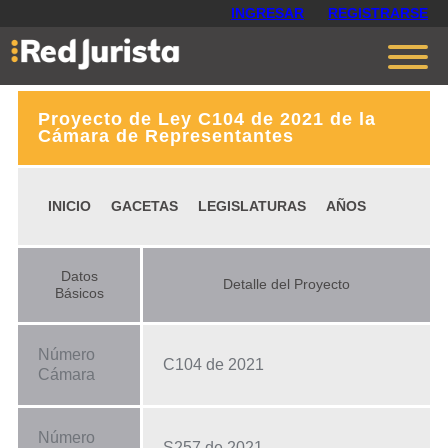
INGRESAR
REGISTRARSE
Proyecto de Ley C104 de 2021 de la
Contáctanos
Cámara de Representantes
Ventajas
INICIO
GACETAS
LEGISLATURAS
AÑOS
Cómo funciona
Opiniones
Datos
Detalle del Proyecto
Planes
Básicos
Número
C104 de 2021
Cámara
Número
S257 de 2021