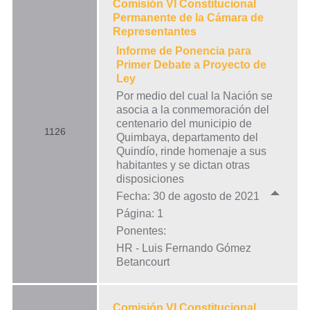
Comisión VI Constitucional
Permanente de la Cámara de
Representantes
Informe de Ponencia para
Primer Debate a Proyecto de
Ley
Por medio del cual la Nación se
asocia a la conmemoración del
centenario del municipio de
1126
Quimbaya, departamento del
Quindío, rinde homenaje a sus
habitantes y se dictan otras
disposiciones
Fecha: 30 de agosto de 2021
Página: 1
Ponentes:
HR - Luis Fernando Gómez
Betancourt
Comisión VI Constitucional