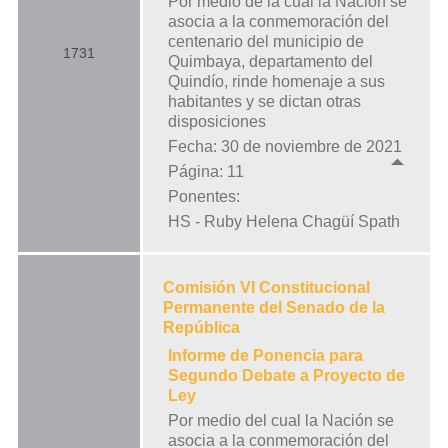
Por medio de la cual la Nación se
asocia a la conmemoración del
centenario del municipio de
1731
Quimbaya, departamento del
Quindío, rinde homenaje a sus
habitantes y se dictan otras
disposiciones
Fecha: 30 de noviembre de 2021
Página: 11
Ponentes:
HS - Ruby Helena Chagüí Spath
Comisión VI Constitucional
Permanente del Senado de la
República
Informe de Ponencia para
Segundo Debate a Proyecto de
Ley
Por medio del cual la Nación se
asocia a la conmemoración del