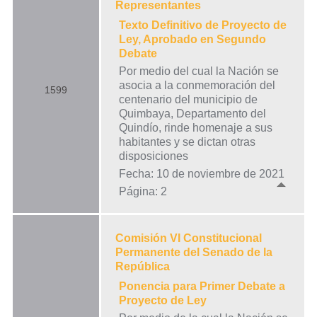
Representantes
Texto Definitivo de Proyecto de
Ley, Aprobado en Segundo
Debate
Por medio del cual la Nación se
asocia a la conmemoración del
1599
centenario del municipio de
Quimbaya, Departamento del
Quindío, rinde homenaje a sus
habitantes y se dictan otras
disposiciones
Fecha: 10 de noviembre de 2021
Página: 2
Comisión VI Constitucional
Permanente del Senado de la
República
Ponencia para Primer Debate a
Proyecto de Ley