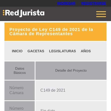
INGRESAR
REGISTRARSE
Proyecto de Ley C149 de 2021 de la
Contáctanos
Cámara de Representantes
Ventajas
INICIO
GACETAS
LEGISLATURAS
AÑOS
Cómo funciona
Opiniones
Datos
Detalle del Proyecto
Planes
Básicos
Número
C149 de 2021
Cámara
Número
Sin dato