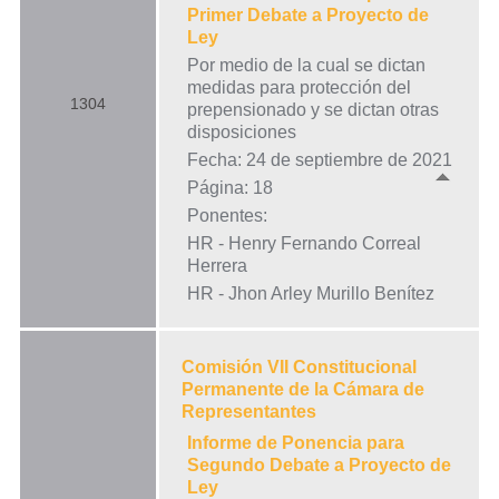
Primer Debate a Proyecto de
Ley
Por medio de la cual se dictan
medidas para protección del
1304
prepensionado y se dictan otras
disposiciones
Fecha: 24 de septiembre de 2021
Página: 18
Ponentes:
HR - Henry Fernando Correal
Herrera
HR - Jhon Arley Murillo Benítez
Comisión VII Constitucional
Permanente de la Cámara de
Representantes
Informe de Ponencia para
Segundo Debate a Proyecto de
Ley