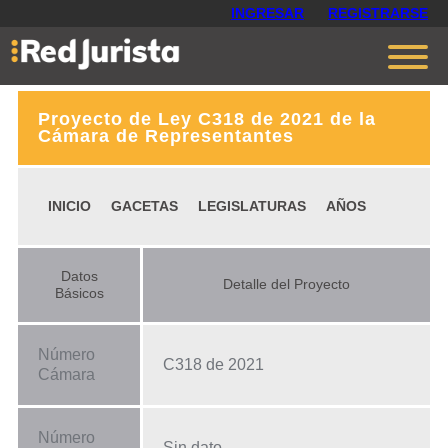
INGRESAR
REGISTRARSE
Proyecto de Ley C318 de 2021 de la
Contáctanos
Cámara de Representantes
Ventajas
INICIO
GACETAS
LEGISLATURAS
AÑOS
Cómo funciona
Opiniones
Datos
Detalle del Proyecto
Planes
Básicos
Número
C318 de 2021
Cámara
Número
Sin dato