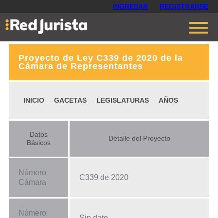
INGRESAR
REGISTRARSE
Proyecto de Ley C339 de 2020 de la
Contáctanos
Cámara de Representantes
Ventajas
INICIO
GACETAS
LEGISLATURAS
AÑOS
Cómo funciona
Opiniones
Datos
Detalle del Proyecto
Planes
Básicos
Número
C339 de 2020
Cámara
Número
Sin dato