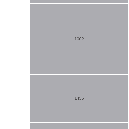
1062
1435