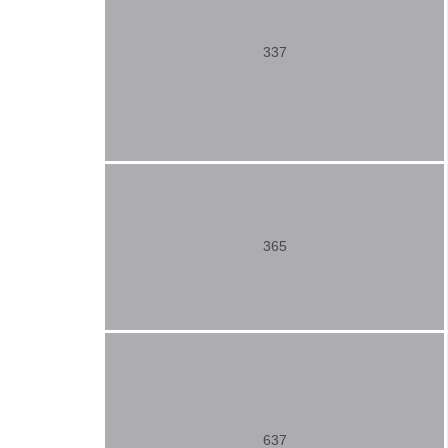
337
365
637