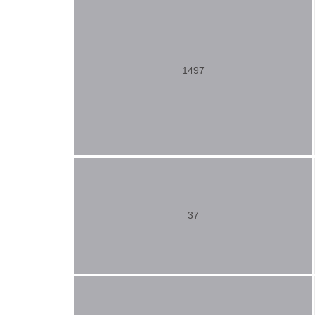
1497
37