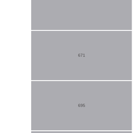
671
695