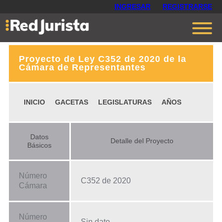
INGRESAR
REGISTRARSE
Proyecto de Ley C352 de 2020 de la
Contáctanos
Cámara de Representantes
Ventajas
INICIO
GACETAS
LEGISLATURAS
AÑOS
Cómo funciona
Opiniones
Datos
Detalle del Proyecto
Planes
Básicos
Número
C352 de 2020
Cámara
Número
Sin dato